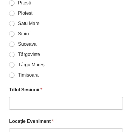
Pitești
Ploiești
Satu Mare
Sibiu
Suceava
Târgoviște
Târgu Mureș
Timișoara
Titlul Sesiunii
*
Locație Eveniment
*