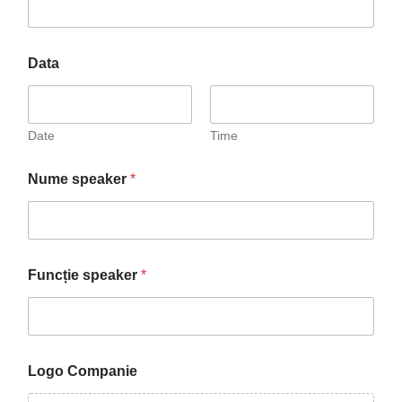
Data
Date
Time
d
Nume speaker
*
e
f
a
c
i
D
Funcție speaker
*
a
t
a
Logo Companie