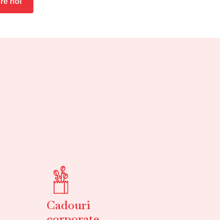
re noi
Cadouri
corporate