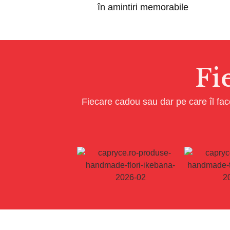
în amintiri memorabile
Fi
Fiecare cadou sau dar pe care îl face