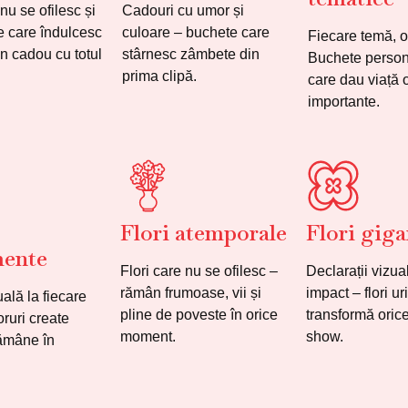
 nu se ofilesc și
Cadouri cu umor și
 care îndulcesc
culoare – buchete care
Fiecare temă, o
Un cadou cu totul
stârnesc zâmbete din
Buchete person
prima clipă.
care dau viață o
importante.
Flori atemporale
Flori giga
mente
Flori care nu se ofilesc –
Declarații vizua
rămân frumoase, vii și
impact – flori u
ală la fiecare
pline de poveste în orice
transformă oric
ruri create
moment.
show.
rămâne în