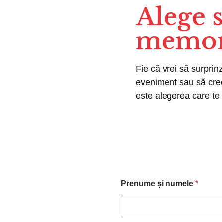
Alege s
memor
Fie că vrei să surprin
eveniment sau să creez
este alegerea care te
Prenume și numele
*