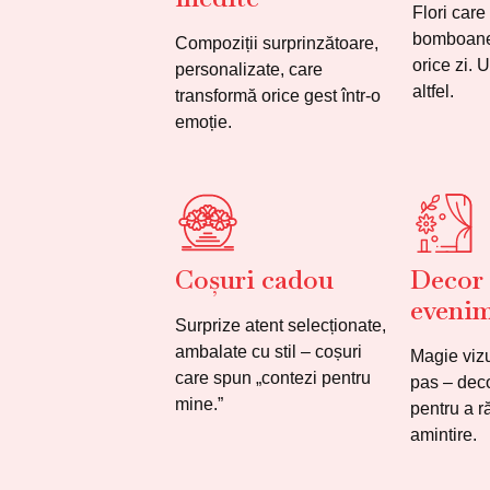
Flori care
bomboane
Compoziții surprinzătoare,
orice zi. 
personalizate, care
altfel.
transformă orice gest într-o
emoție.
Coșuri cadou
Decor
eveni
Surprize atent selecționate,
ambalate cu stil – coșuri
Magie vizu
care spun „contezi pentru
pas – deco
mine.”
pentru a 
amintire.