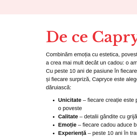
De ce Capr
Combinăm emoția cu estetica, poveste
a crea mai mult decât un cadou: o am
Cu peste 10 ani de pasiune în fiecare
și fiecare surpriză, Capryce este aleg
dăruiască:
Unicitate
– fiecare creație este 
o poveste
Calitate
– detalii gândite cu grijă
Emoție
– fiecare cadou aduce b
Experiență
– peste 10 ani în tr