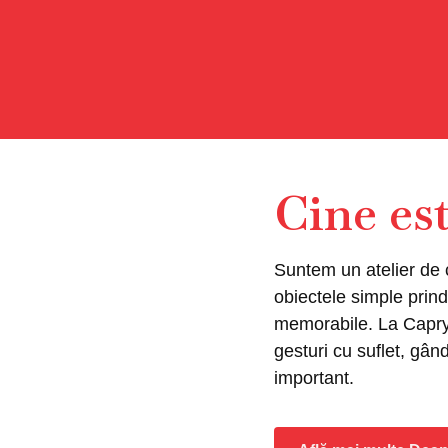
Cine es
Suntem un atelier de c
obiectele simple prind
memorabile. La Capry
gesturi cu suflet, gân
important.