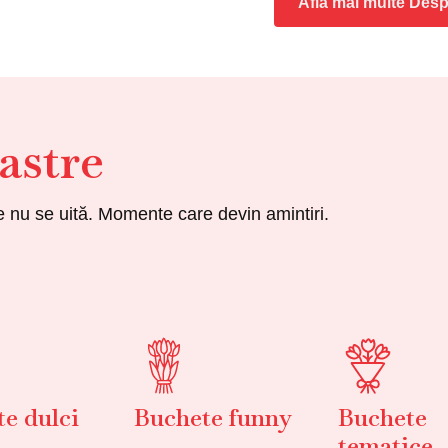
Află mai multe Desp
astre
re nu se uită. Momente care devin amintiri.
e dulci
Buchete funny
Buchete
tematice