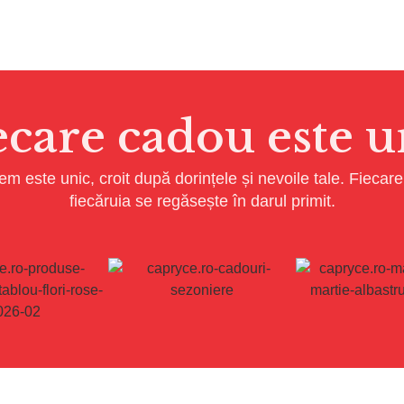
ecare cadou este u
m este unic, croit după dorințele și nevoile tale. Fiecar
fiecăruia se regăsește în darul primit.