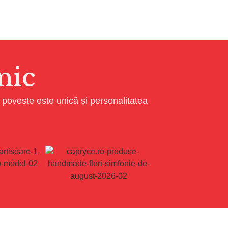
nic
e poveste este unică și personalitatea