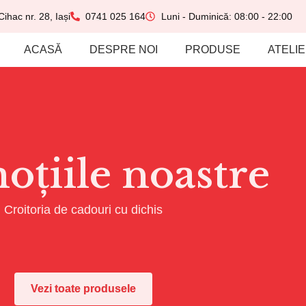
Cihac nr. 28, Iași
0741 025 164
Luni - Duminică: 08:00 - 22:00
ACASĂ
DESPRE NOI
PRODUSE
ATELI
oțiile noastre
Croitoria de cadouri cu dichis
Vezi toate produsele