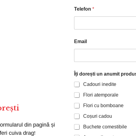
Telefon
*
Email
n
Îți dorești un anumit produ
e
ș
Cadouri inedite
i
Î
Flori atemporale
ț
i
Flori cu bomboane
orești
Coșuri cadou
rmularul din pagină și
Buchete comestibile
feri cuiva drag!