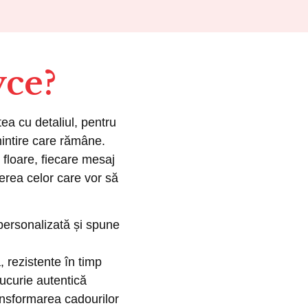
yce?
a cu detaliul, pentru
intire care rămâne.
 floare, fiecare mesaj
erea celor care vor să
personalizată și spune
, rezistente în timp
ucurie autentică
ansformarea cadourilor