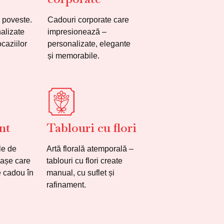
 poveste.
Cadouri corporate care
alizate
impresionează –
caziilor
personalizate, elegante
și memorabile.
nt
Tablouri cu flori
le de
Artă florală atemporală –
riașe care
tablouri cu flori create
e cadou în
manual, cu suflet și
rafinament.