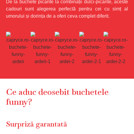
De la buchete picante la combinații dulci-picante, aceste
cadouri sunt alegerea perfectă pentru cei cu simț al
umorului și dorința de a oferi ceva complet diferit.
Ce aduc deosebit buchetele
funny?
Surpriză garantată