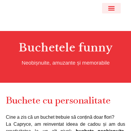
DESPRE NOI
Buchetele funny
Neobișnuite, amuzante și memorabile
Buchete cu personalitate
Cine a zis că un buchet trebuie să conțină doar flori?
La Capryce, am reinventat ideea de cadou și am dus