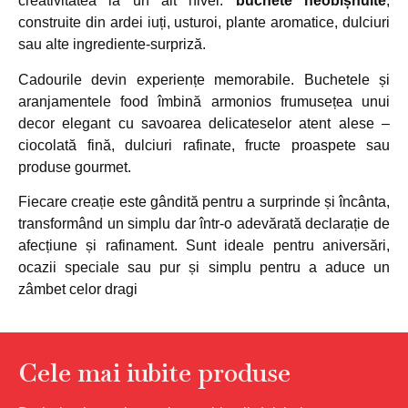
creativitatea la un alt nivel:
buchete neobișnuite
,
construite din ardei iuți, usturoi, plante aromatice, dulciuri
sau alte ingrediente-surpriză.
Cadourile devin experiențe memorabile. Buchetele și
aranjamentele food îmbină armonios frumusețea unui
decor elegant cu savoarea delicateselor atent alese –
ciocolată fină, dulciuri rafinate, fructe proaspete sau
produse gourmet.
Fiecare creație este gândită pentru a surprinde și încânta,
transformând un simplu dar într-o adevărată declarație de
afecțiune și rafinament. Sunt ideale pentru aniversări,
ocazii speciale sau pur și simplu pentru a aduce un
zâmbet celor dragi
Cele mai iubite produse