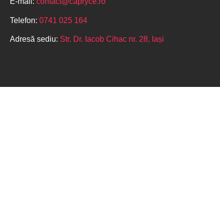
E-mail:
contact@capryce.ro
Telefon:
0741 025 164
Adresă sediu:
Str. Dr. Iacob Cihac nr. 28, Iași