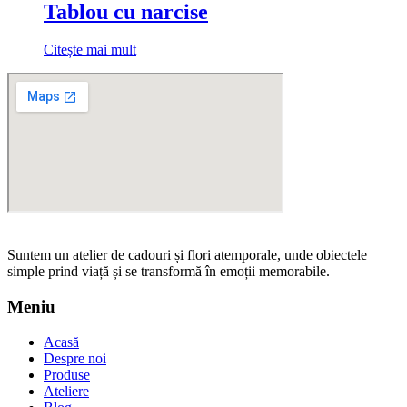
Tablou cu narcise
Citește mai mult
Suntem un atelier de cadouri și flori atemporale, unde obiectele
simple prind viață și se transformă în emoții memorabile.
Meniu
Acasă
Despre noi
Produse
Ateliere