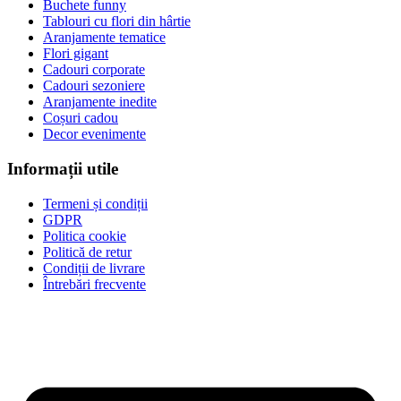
Buchete funny
Tablouri cu flori din hârtie
Aranjamente tematice
Flori gigant
Cadouri corporate
Cadouri sezoniere
Aranjamente inedite
Coșuri cadou
Decor evenimente
Informații utile
Termeni și condiții
GDPR
Politica cookie
Politică de retur
Condiții de livrare
Întrebări frecvente