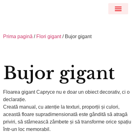
DESPRE NOI
Prima pagină
/
Flori gigant
/ Bujor gigant
Bujor gigant
Floarea gigant Capryce nu e doar un obiect decorativ, ci o
declarație.
Creată manual, cu atenție la texturi, proporții și culori,
această floare supradimensionată este gândită să atragă
priviri, să stârnească zâmbete și să transforme orice spațiu
într-un loc memorabil.